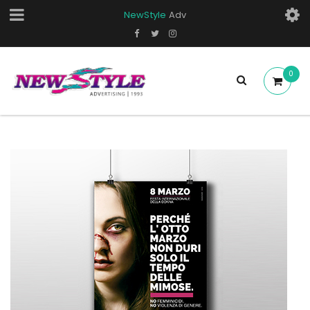
NewStyle
Adv
0