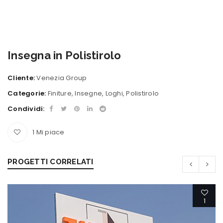
Insegna in Polistirolo
Cliente:
Venezia Group
Categorie:
Finiture
,
Insegne
,
Loghi
,
Polistirolo
Condividi:
1
Mi piace
PROGETTI CORRELATI
1