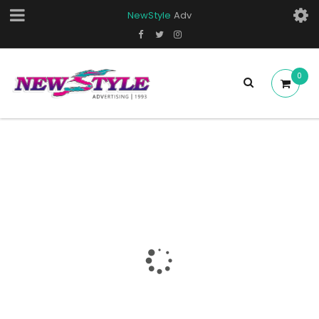
NewStyle
Adv
0